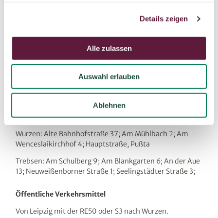
g
Details zeigen
s
Festes Schuhwerk, wetterfeste Kleidung, Proviant und
a
Wasser.
u
Alle zulassen
s
Anreise & Parken
w
Anfahrt
Auswahl erlauben
a
h
Über die A38 und die A14, weiter der B107 folgen
l
Ablehnen
Parken
Wurzen: Alte Bahnhofstraße 37; Am Mühlbach 2; Am
Wenceslaikirchhof 4; Hauptstraße, Pußta
Trebsen: Am Schulberg 9; Am Blankgarten 6; An der Aue
13; Neuweißenborner Straße 1; Seelingstädter Straße 3;
Öffentliche Verkehrsmittel
Von Leipzig mit der RE50 oder S3 nach Wurzen.