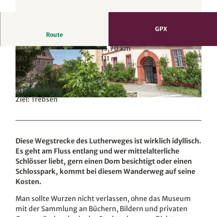
GPX
Route
3:45 h
15,70 km
© Kati Lange, LEIPZIG REGION
© Andreas Schmidt, LEIPZIG REGION
120 m
111 m
112 m
131 m
19 m
Start: Wurzen
Ziel: Trebsen
© Thomas Bichler, www.best-of-wandern.de, LEIPZIG REGION |
CC-BY
Diese Wegstrecke des Lutherweges ist wirklich idyllisch.
Es geht am Fluss entlang und wer mittelalterliche
Schlösser liebt, gern einen Dom besichtigt oder einen
Schlosspark, kommt bei diesem Wanderweg auf seine
Kosten.
Man sollte Wurzen nicht verlassen, ohne das Museum
mit der Sammlung an Büchern, Bildern und privaten