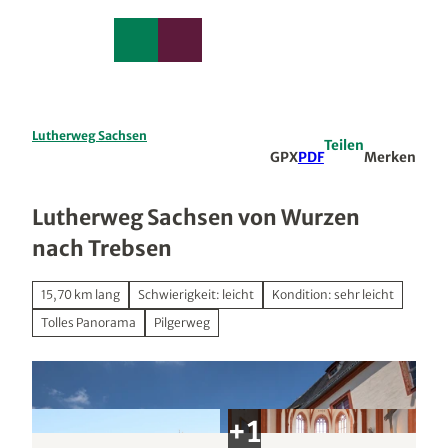
edback
Z
u
Merkzettel
Suche
Menü
m
I
n
h
a
Lutherweg Sachsen
Teilen
l
GPX
PDF
Merken
t
Lutherweg Sachsen von Wurzen
nach Trebsen
15,70 km lang
Schwierigkeit: leicht
Kondition: sehr leicht
Tolles Panorama
Pilgerweg