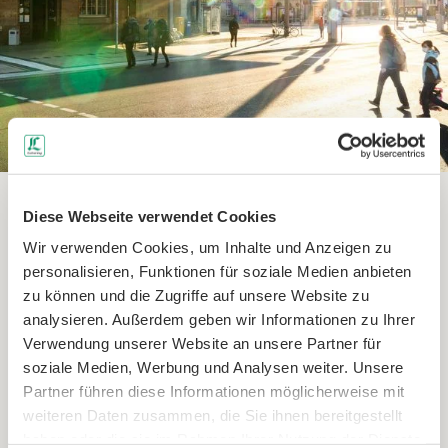
Diese Webseite verwendet Cookies
Anreise mit dem PKW
Wir verwenden Cookies, um Inhalte und Anzeigen zu
personalisieren, Funktionen für soziale Medien anbieten
zu können und die Zugriffe auf unsere Website zu
Von Norden:
über A9 und A14 nach Leipzig, Grimma,
analysieren. Außerdem geben wir Informationen zu Ihrer
Leisnig oder Döbeln
Verwendung unserer Website an unsere Partner für
Von Osten:
Anschluss über A4 nach Mittweida,
soziale Medien, Werbung und Analysen weiter. Unsere
Wolkenburg (Limbach-Oberfrohna), Glauchau und
Partner führen diese Informationen möglicherweise mit
Zwickau bzw. alternativ über A14 nach Döbeln, Leisnig
weiteren Daten zusammen, die Sie ihnen bereitgestellt
und Grimma
haben oder die sie im Rahmen Ihrer Nutzung der Dienste