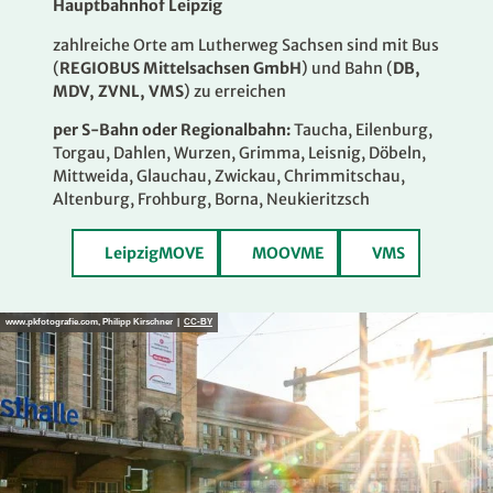
Hauptbahnhof Leipzig
zahlreiche Orte am Lutherweg Sachsen sind mit Bus
(
REGIOBUS Mittelsachsen GmbH
) und Bahn (
DB,
MDV, ZVNL, VMS
) zu erreichen
per S-Bahn oder Regionalbahn:
Taucha, Eilenburg,
Torgau, Dahlen, Wurzen, Grimma, Leisnig, Döbeln,
Mittweida, Glauchau, Zwickau, Chrimmitschau,
Altenburg, Frohburg, Borna, Neukieritzsch
LeipzigMOVE
MOOVME
VMS
www.pkfotografie.com, Philipp Kirschner |
CC-BY