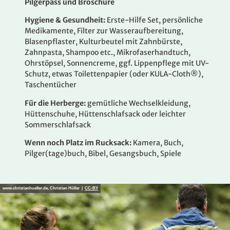
Pilgerpass und Broschüre
Hygiene & Gesundheit:
Erste-Hilfe Set, persönliche
Medikamente, Filter zur Wasseraufbereitung,
Blasenpflaster, Kulturbeutel mit Zahnbürste,
Zahnpasta, Shampoo etc., Mikrofaserhandtuch,
Ohrstöpsel, Sonnencreme, ggf. Lippenpflege mit UV-
Schutz, etwas Toilettenpapier (oder KULA-Cloth®),
Taschentücher
Für die Herberge:
gemütliche Wechselkleidung,
Hüttenschuhe, Hüttenschlafsack oder leichter
Sommerschlafsack
Wenn noch Platz im Rucksack:
Kamera, Buch,
Pilger(tage)buch, Bibel, Gesangsbuch, Spiele
www.christianhueller.de, Christian Hüller |
CC-BY