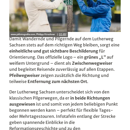
www.pkfotografie.com, Philipp Kirschner |
CC-BY
Damit Wandernde und Pilgernde auf dem Lutherweg
Sachsen stets auf dem richtigen Weg bleiben, sorgt eine
einheitliche und gut sichtbare Beschilderung
für
Orientierung. Das offizielle Logo – ein
grünes „L“
auf
weißem Untergrund – dient als
Zwischenwegweiser
und begleitet Reisende zuverlässig auf allen Etappen.
Pfeilwegweiser
zeigen zusätzlich die Richtung und
teilweise
Entfernung zum nächsten Ort
.
Der Lutherweg Sachsen unterscheidet sich von den
klassischen Pilgerwegen, da er
in beide Richtungen
ausgewiesen
ist und somit von jedem beliebigen Punkt
begonnen werden kann – perfekt für flexible Tages-
oder Mehrtagestouren. Infotafeln entlang der Strecke
geben spannende Einblicke in die
Reformationsgeschichte und zu den