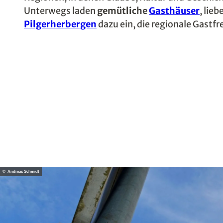
Unterwegs laden
gemütliche
Gasthäuser
, lie
Pilgerherbergen
dazu ein, die regionale Gastf
© Andreas Schmidt