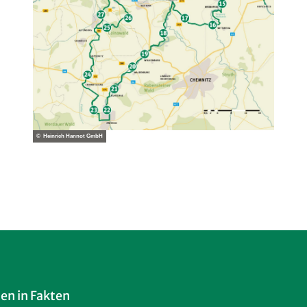
© Heinrich Hannot GmbH
en in Fakten