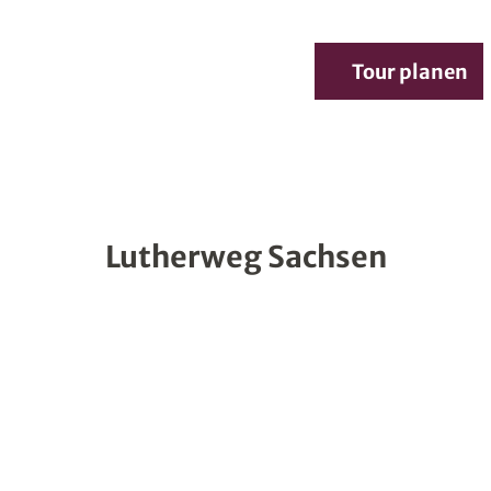
te
Service
Tour planen
Merkzettel
Suche
Lutherweg ­Sachsen