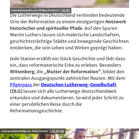
www.pkfotografie.com, Philipp Kirschner |
CC-BY
Die Lutherwege in Deutschland verbinden bedeutende
Orte der Reformation zu einem einzigartigen
Netzwerk
historischer und spiritueller Pfade
. Auf den Spuren
Martin Luthers lassen sich malerische Landschaften,
geschichtsträchtige Städte und bewegende Geschichten
entdecken, die sein Leben und Wirken geprägt haben.
Jede Station erzählt ein Stück Geschichte und lädt dazu
ein, dass reformatorische Erbe zu erleben. Besonders
Wittenberg
, die
„Mutter der Reformation“
, bildet den
zentralen Ausgangspunkt zahlreicher Routen. Mit dem
Pilgerpass
der
Deutschen Lutherweg-Gesellschaft
(DLG)
lassen sich alle Lutherwege deutschlandweit
erkunden und dokumentieren. So wird jeder Schritt zu
einer persönlichen Reise durch die
Reformationsgeschichte.
www.gomediendesign.de, Oliver Goehler |
CC-BY-SA