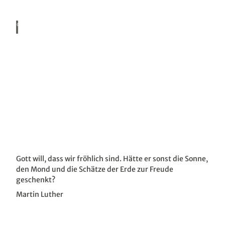
© ww
w.sta
dt-alt
enbur
g.de,
Stadt
Alten
burg,
Radweg zu Luther
R. Sei
fahrt
Etappe Altenburg - Torgau
© ww
w.pu
nctu
m.ne
t, PU
NCT
UM
3 Kirchenpfad Leisnig
Pilgern auf dem Lutherweg mit Leisniger Orgelsounds
Gott will, dass wir fröhlich sind. Hätte er sonst die Sonne,
den Mond und die Schätze der Erde zur Freude
geschenkt?
Martin Luther