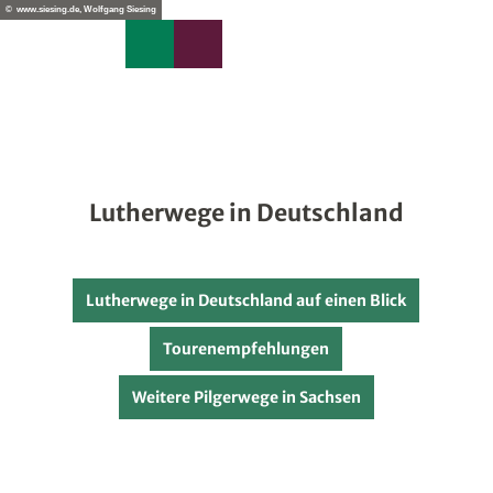
edback
Z
© www.siesing.de, Wolfgang Siesing
u
Merkzettel
Suche
Menü
m
I
n
h
a
l
t
Lutherwege in Deutschland
Lutherwege in Deutschland auf einen Blick
Tourenempfehlungen
Weitere Pilgerwege in Sachsen