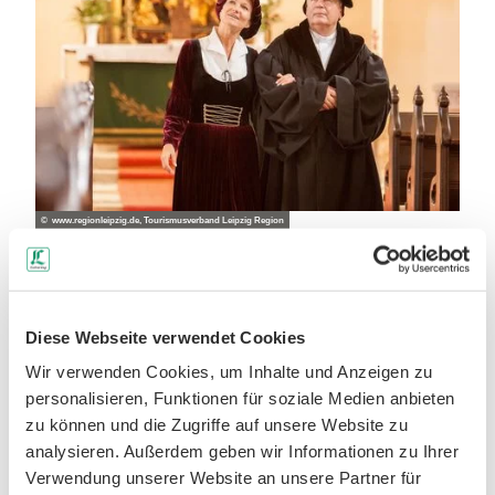
© www.regionleipzig.de, Tourismusverband Leipzig Region
Die Reformation lässt sich auf vielfältige Weise erleben
– zu Fuß oder mit dem Rad. Spannende
Stadtrundgänge
in Zwickau
, abwechslungsreiche
Radtouren zwischen
Altenburg, Torgau und Leipzig
oder der
Spalatinrundweg
auf den historischen Wegen von
Diese Webseite verwendet Cookies
Luthers Vertrautem laden zum Entdecken ein. In Leisnig
Wir verwenden Cookies, um Inhalte und Anzeigen zu
führt der
Kirchenpfad
mit seinen eindrucksvollen
personalisieren, Funktionen für soziale Medien anbieten
Orgelklängen zu besonderen Erlebnissen.
zu können und die Zugriffe auf unsere Website zu
Jede Route verbindet Kultur, Geschichte und Natur und
analysieren. Außerdem geben wir Informationen zu Ihrer
eröffnet einzigartige Einblicke in das Leben und Wirken
Verwendung unserer Website an unsere Partner für
Martin Luthers. Ob kurze Spaziergänge in historischen