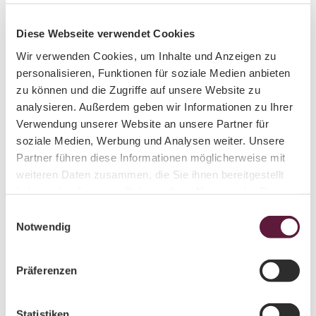
Hüller
|
Gesamtstrecke & Einzeletappen
CC-B
Y
Die Etappen am Lutherweg Sachsen kennenlernen
Diese Webseite verwendet Cookies
Wir verwenden Cookies, um Inhalte und Anzeigen zu
personalisieren, Funktionen für soziale Medien anbieten
zu können und die Zugriffe auf unsere Website zu
analysieren. Außerdem geben wir Informationen zu Ihrer
Verwendung unserer Website an unsere Partner für
soziale Medien, Werbung und Analysen weiter. Unsere
Partner führen diese Informationen möglicherweise mit
weiteren Daten zusammen, die Sie ihnen bereitgestellt
www.
christ
haben oder die sie im Rahmen Ihrer Nutzung der Dienste
ianhu
eller.d
e, Chr
gesammelt haben.
istian
E
Hüller
|
Thematische Touren
CC-B
Notwendig
i
Y
Toure entlang Wasser- und Waldlandschaften oder Burgen
n
w
Präferenzen
i
l
l
Statistiken