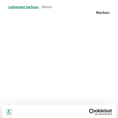
Lutherweg Sachsen
Planen
Merken
www.
christ
ianhu
eller.d
e, Chr
istian