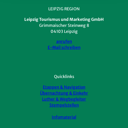
Reisetipps
CC-B
Y-SA
Von Anreise und Navigation bis hin zu praktischem Equipment
LEIPZIG REGION
Leipzig Tourismus und Marketing GmbH
Grimmaischer Steinweg 8
04103 Leipzig
anrufen
E-Mail schreiben
Quicklinks
Etappen & Navigation
Übernachtung & Einkehr
Luther & Wegbegleiter
Stempelstellen
Infomaterial