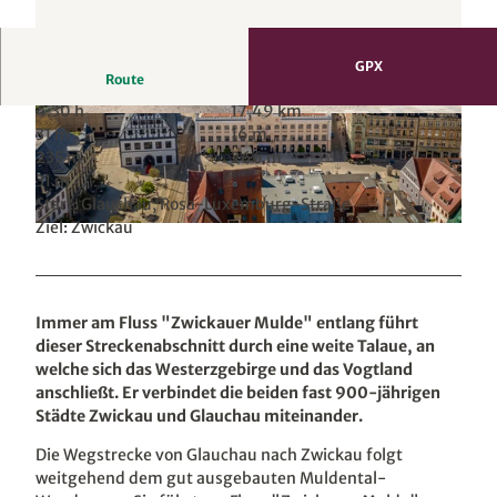
GPX
Route
4:30 h
17,49 km
© Oliver Göhler |
CC0
© Oliver Göhler |
CC0
31 m
16 m
235 m
266 m
31 m
Start: Glauchau, Rosa-Luxemburg-Straße
Ziel: Zwickau
© Oliver Göhler, Tourismusverband Chemnitz Zwickau Region e. V. |
CC-BY-SA
Immer am Fluss "Zwickauer Mulde" entlang führt
dieser Streckenabschnitt durch eine weite Talaue, an
welche sich das Westerzgebirge und das Vogtland
anschließt. Er verbindet die beiden fast 900-jährigen
Städte Zwickau und Glauchau miteinander.
Die Wegstrecke von Glauchau nach Zwickau folgt
weitgehend dem gut ausgebauten Muldental-