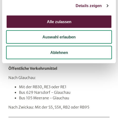
Parken
Details zeigen
s
a
Zwickau: Katharinenstraße 1; Moseler Allee 12; Äußere
u
Schneeberger Straße 36; Schillerstraße,
Alle zulassen
Schwanengässchen; Schuhmannplatz 5; Stiftstraße 1;
s
Tannhäuserweg 32; Uhdestraße 25; Werdauer Straße
w
139 - 141
Auswahl erlauben
a
h
Glauchau: Mühlberg; Krumnmer Weg 11; Leipziger Straße
l
61; Paul-Geipel-Straße 1; Plantagenstraße 10; Waldweg
Ablehnen
2; Thurmer Straße 30 (am Spielplatz Voigtlaide)
Öffentliche Verkehrsmittel
Nach Glauchau:
Mit der RB30, RE3 oder RE1
Bus 629 Narsdorf - Glauchau
Bus 105 Meerane - Glauchau
Nach Zwickau: Mit der S5, S5X, RB2 oder RB95