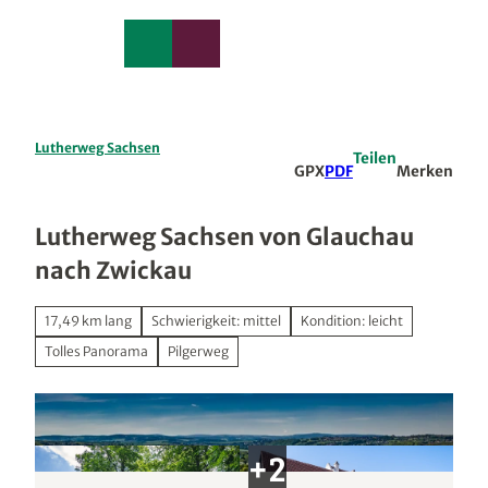
edback
Z
u
Merkzettel
Suche
Menü
m
I
n
h
a
Lutherweg Sachsen
Teilen
l
GPX
PDF
Merken
t
Lutherweg Sachsen von Glauchau
nach Zwickau
17,49 km lang
Schwierigkeit: mittel
Kondition: leicht
Tolles Panorama
Pilgerweg