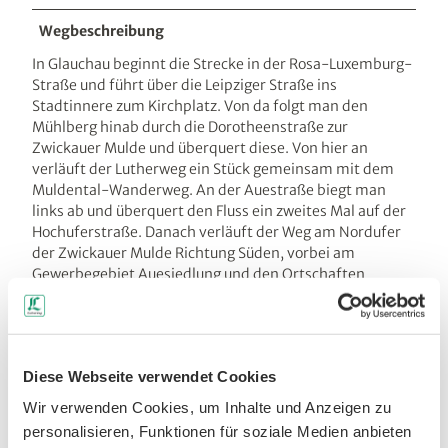
Wegbeschreibung
In Glauchau beginnt die Strecke in der Rosa-Luxemburg-
Straße und führt über die Leipziger Straße ins
Stadtinnere zum Kirchplatz. Von da folgt man den
Mühlberg hinab durch die Dorotheenstraße zur
Zwickauer Mulde und überquert diese. Von hier an
verläuft der Lutherweg ein Stück gemeinsam mit dem
Muldental-Wanderweg. An der Auestraße biegt man
links ab und überquert den Fluss ein zweites Mal auf der
Hochuferstraße. Danach verläuft der Weg am Nordufer
der Zwickauer Mulde Richtung Süden, vorbei am
Gewerbegebiet Auesiedlung und den Ortschaften
Niederschindmaas und Schlunzig. Von Schlunzig führt
der Weg auf der Moseler Allee bis zur B93, welcher er
parallel bis zur "Langen Straße" folgt. Weiter geht es in
Richtung Süden bis der Lutherweg wieder auf den
Diese Webseite verwendet Cookies
Muldental-Wanderweg trifft. Diesem folgt man durch
Crossen und Pölbitz bis zur Kolbingstraße in Zwickau.
Wir verwenden Cookies, um Inhalte und Anzeigen zu
Hier trennen sich der Luther- und Muldental-
personalisieren, Funktionen für soziale Medien anbieten
Wanderweg erneut. Der Lutherweg verläuft direkt am