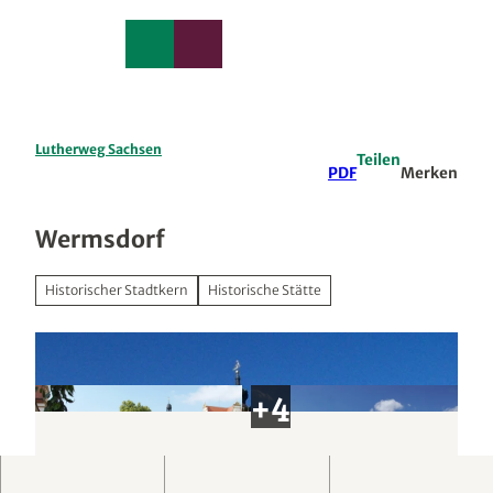
edback
Z
u
Merkzettel
Suche
Menü
m
I
n
h
a
Lutherweg Sachsen
Teilen
l
PDF
Merken
t
Wermsdorf
Historischer Stadtkern
Historische Stätte