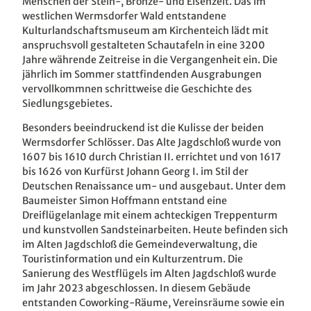
Menschen der Stein-, Bronze- und Eisenzeit. Das im
westlichen Wermsdorfer Wald entstandene
Kulturlandschaftsmuseum am Kirchenteich lädt mit
anspruchsvoll gestalteten Schautafeln in eine 3200
Jahre währende Zeitreise in die Vergangenheit ein. Die
jährlich im Sommer stattfindenden Ausgrabungen
vervollkommnen schrittweise die Geschichte des
Siedlungsgebietes.
Besonders beeindruckend ist die Kulisse der beiden
Wermsdorfer Schlösser. Das Alte Jagdschloß wurde von
1607 bis 1610 durch Christian II. errichtet und von 1617
bis 1626 von Kurfürst Johann Georg I. im Stil der
Deutschen Renaissance um- und ausgebaut. Unter dem
Baumeister Simon Hoffmann entstand eine
Dreiflügelanlage mit einem achteckigen Treppenturm
und kunstvollen Sandsteinarbeiten. Heute befinden sich
im Alten Jagdschloß die Gemeindeverwaltung, die
Touristinformation und ein Kulturzentrum. Die
Sanierung des Westflügels im Alten Jagdschloß wurde
im Jahr 2023 abgeschlossen. In diesem Gebäude
entstanden Coworking-Räume, Vereinsräume sowie ein