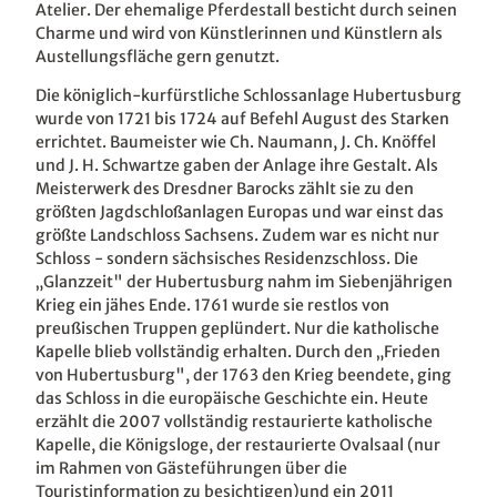
Atelier. Der ehemalige Pferdestall besticht durch seinen
Charme und wird von Künstlerinnen und Künstlern als
Austellungsfläche gern genutzt.
Die königlich-kurfürstliche Schlossanlage Hubertusburg
wurde von 1721 bis 1724 auf Befehl August des Starken
errichtet. Baumeister wie Ch. Naumann, J. Ch. Knöffel
und J. H. Schwartze gaben der Anlage ihre Gestalt. Als
Meisterwerk des Dresdner Barocks zählt sie zu den
größten Jagdschloßanlagen Europas und war einst das
größte Landschloss Sachsens. Zudem war es nicht nur
Schloss - sondern sächsisches Residenzschloss. Die
„Glanzzeit" der Hubertusburg nahm im Siebenjährigen
Krieg ein jähes Ende. 1761 wurde sie restlos von
preußischen Truppen geplündert. Nur die katholische
Kapelle blieb vollständig erhalten. Durch den „Frieden
von Hubertusburg", der 1763 den Krieg beendete, ging
das Schloss in die europäische Geschichte ein. Heute
erzählt die 2007 vollständig restaurierte katholische
Kapelle, die Königsloge, der restaurierte Ovalsaal (nur
im Rahmen von Gästeführungen über die
Touristinformation zu besichtigen)und ein 2011