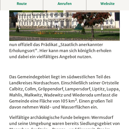
Die heutige Bekanntheit über die Landesgrenzen
Route
Anrufen
Website
Sachsens hinaus verdankt Wermsdorf, das 1206
erstmals urkundlich erwähnt wurde, seinen
© GV Wermsdorf, LEIPZIG REGION
© Wolfgang Siesing, LEIPZIG REGION
landschaftlichen Reizen und der interessanten, durch
die sächsische Geschichte geprägten Historie. Bereits
die Sächsischen Herrscher, so auch August der Starke,
erholten sich in Wermsdorf. Seit 2004 trägt Wermsdorf
© GV Wermsdorf, LEIPZIG REGION
nun offiziell das Prädikat „Staatlich anerkannter
Erholungsort". Hier kann man sich königlich erholen
und dabei ein vielfältiges Angebot nutzen.
Das Gemeindegebiet liegt im südwestlichen Teil des
Landkreises Nordsachsen. Einschließlich seiner Ortsteile
Calbitz, Collm, Gröppendorf, Lampersdorf, Liptitz, Luppa,
Mahlis, Malkwitz, Wadewitz und Wiederoda umfasst die
Gemeinde eine Fläche von 105 km². Einen großen Teil
davon nehmen Wald- und Wasserflächen ein.
Vielfältige archäologische Funde belegen: Wermsdorf
und seine Umgebung waren bereits Siedlungsgebiet von