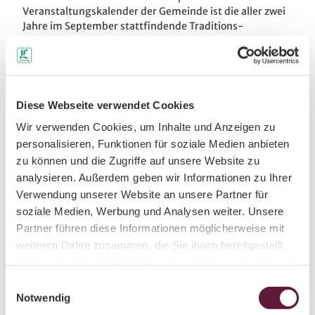
Veranstaltungskalender der Gemeinde ist die aller zwei
Jahre im September stattfindende Traditions-
Schleppjagd. Bei diesem Ereignis, welches ganz im Sinne
von August dem Starken stattfindet, kommen nicht nur
Pferde- und Hundeliebhaber auf ihre Kosten. Mit dem
Pferd über Hindernisse, mit dem Wagen daran vorbei,
immer der Hundemeute nach, mit einer zünftigen
Diese Webseite verwendet Cookies
Jagdpause und einem Halali auf dem Hof der
Wir verwenden Cookies, um Inhalte und Anzeigen zu
Hubertusburg erleben Aktive und Schaulustige einen
personalisieren, Funktionen für soziale Medien anbieten
unvergesslichen Tag.
zu können und die Zugriffe auf unsere Website zu
In der vorweihnachtlichen Zeit erwartet den Besucher
analysieren. Außerdem geben wir Informationen zu Ihrer
ein außergewöhnliches Spektakel rund um die Gans und
Verwendung unserer Website an unsere Partner für
alle anderen Dinge, die Weihnachten perfekt machen,
soziale Medien, Werbung und Analysen weiter. Unsere
direkt auf der Gänsefarm Eskildsen. Auf über 1.000 m²
finden Sie in gemütlicher Atmosphäre sowohl lebende
Partner führen diese Informationen möglicherweise mit
als auch geschlachtete Gänse, Gänseköstlichkeiten aller
weiteren Daten zusammen, die Sie ihnen bereitgestellt
Art, frischen Karpfen und Fischspezialitäten, Brot,
haben oder die sie im Rahmen Ihrer Nutzung der Dienste
Kräuter, Saft und Glühwein, Wildspezialitäten,
gesammelt haben.
E
Kunstgewerbe, Weihnachtsschmuck sowie
Notwendig
i
Tannenbäume. Vor allem die Erzeugnisse regionaler