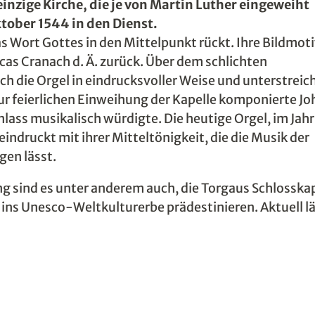
einzige Kirche, die je von Martin Luther eingeweiht
ktober 1544 in den Dienst.
s Wort Gottes in den Mittelpunkt rückt. Ihre Bildmot
cas Cranach d. Ä. zurück. Über dem schlichten
ch die Orgel in eindrucksvoller Weise und unterstreich
r feierlichen Einweihung der Kapelle komponierte J
lass musikalisch würdigte. Die heutige Orgel, im Jah
ndruckt mit ihrer Mitteltönigkeit, die die Musik der
gen lässt.
ng sind es unter anderem auch, die Torgaus Schlosska
 ins Unesco-Weltkulturerbe prädestinieren. Aktuell l