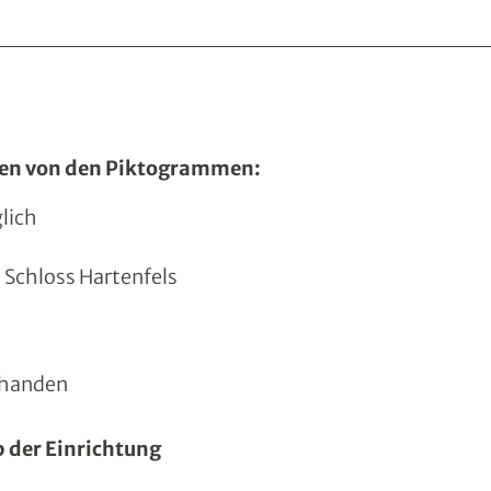
ngen von den Piktogrammen:
glich
 Schloss Hartenfels
rhanden
b der Einrichtung