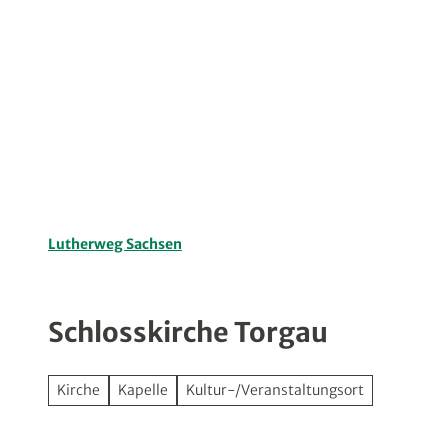
Z
u
Planen
Entdecken
Angebo
m
I
n
h
a
l
t
Lutherweg Sachsen
Schlosskirche Torgau
Kirche
Kapelle
Kultur-/Veranstaltungsort