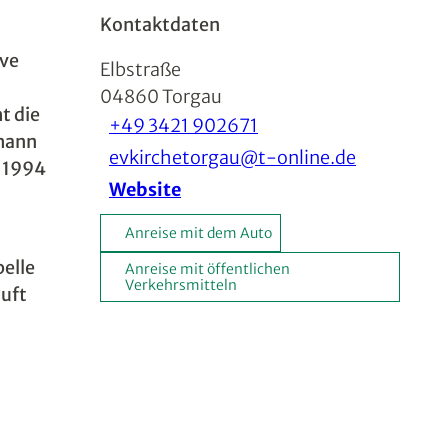
Kontaktdaten
ive
Elbstraße
04860
Torgau
t die
+49 3421 902671
ohann
evkirchetorgau@t-online.de
r 1994
Website
Anreise mit dem Auto
pelle
Anreise mit öffentlichen
Verkehrsmitteln
äuft