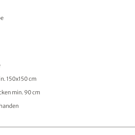
pe
e
n. 150x150 cm
cken min. 90 cm
rhanden