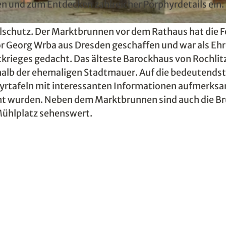
en und zum Entdecken zahlreicher Porphyrdetails ein.
lschutz. Der Marktbrunnen vor dem Rathaus hat die 
or Georg Wrba aus Dresden geschaffen und war als Eh
krieges gedacht. Das älteste Barockhaus von Rochlitz
rhalb der ehemaligen Stadtmauer. Auf die bedeutends
rtafeln mit interessanten Informationen aufmerksa
cht wurden. Neben dem Marktbrunnen sind auch die B
ühlplatz sehenswert.