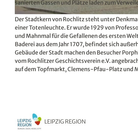
sanierten Gassen und Plätze laden zum Verweil
© HVV, LEIPZIG REGION
Der Stadtkern von Rochlitz steht unter Denkma
einer Totenleuchte. Er wurde 1929 von Profess
und Mahnmal für die Gefallenen des ersten Welt
Baderei aus dem Jahr 1707, befindet sich auße
Gebäude der Stadt machen den Besucher Porphy
vom Rochlitzer Geschichtsverein e.V. angebra
auf dem Topfmarkt, Clemens-Pfau-Platz und M
LEIPZIG REGION