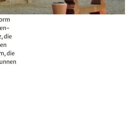
Form
ren-
, die
ten
m, die
runnen