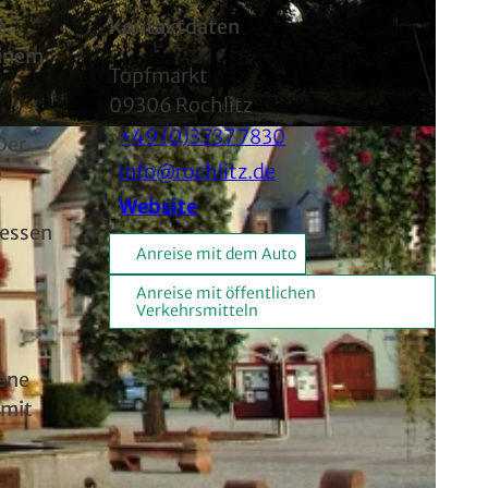
e.
Kontaktdaten
einem
Topfmarkt
09306
Rochlitz
+49 (0)3737 7830
Der
info@rochlitz.de
e
Website
dessen
Anreise mit dem Auto
Anreise mit öffentlichen
Verkehrsmitteln
gene
 mit
r