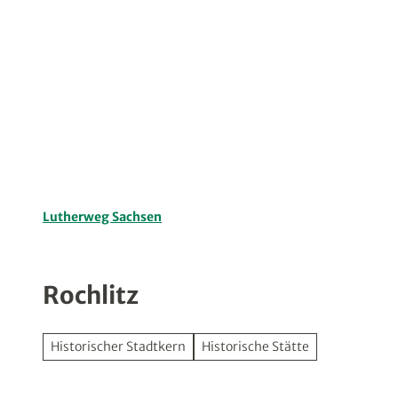
Z
u
Planen
Entdecken
Angebo
m
I
n
h
a
l
t
Lutherweg Sachsen
Rochlitz
Historischer Stadtkern
Historische Stätte