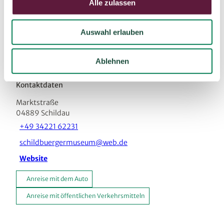
Alle zulassen
s
Sehenswertes
w
Auswahl erlauben
a
Touren
h
l
Ablehnen
Kontaktdaten
Marktstraße
04889
Schildau
+49 34221 62231
schildbuergermuseum@web.de
Website
Anreise mit dem Auto
Anreise mit öffentlichen Verkehrsmitteln