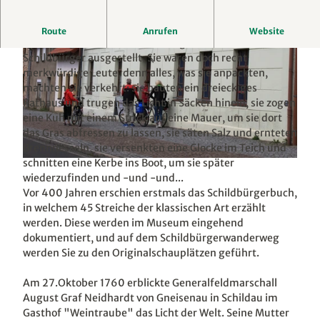
Eine umfangreiche Sammlung der legendären
Route
Anrufen
Website
Schildbürgerstreiche ist im einzigen Museum der
Schildbürger ausgestellt. Sie waren doch recht
merkwürdige Leute, denn alles, was sie anpackten,
machten sie verkehrt: sie bauten ein dreieckiges
Rathaus und trugen das Licht in Säcken hinein, sie zogen
eine Kuh mit einem Strick auf eine Mauer, um sie dort
© LTM S.Brandt, LEIPZIG REGION
das Gras abfressen zu lassen, sie säten Salz und ernteten
Brennnesseln, sie versenkten eine Glocke im Teich und
schnitten eine Kerbe ins Boot, um sie später
© LTM S.Brandt, LEIPZIG REGION
wiederzufinden und -und -und...
Vor 400 Jahren erschien erstmals das Schildbürgerbuch,
in welchem 45 Streiche der klassischen Art erzählt
werden. Diese werden im Museum eingehend
dokumentiert, und auf dem Schildbürgerwanderweg
werden Sie zu den Originalschauplätzen geführt.
Am 27.Oktober 1760 erblickte Generalfeldmarschall
August Graf Neidhardt von Gneisenau in Schildau im
Gasthof "Weintraube" das Licht der Welt. Seine Mutter