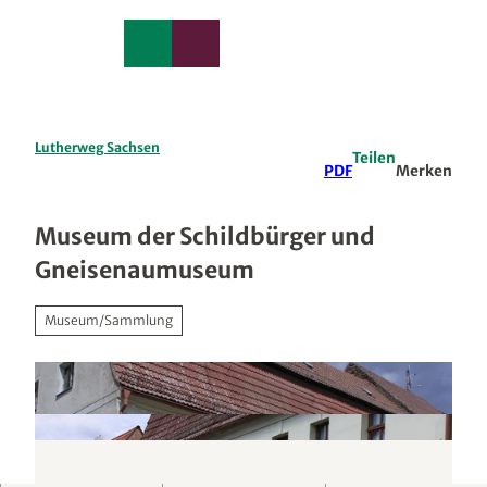
edback
Z
u
Merkzettel
Suche
Menü
m
I
n
h
a
Lutherweg Sachsen
Teilen
l
PDF
Merken
t
Museum der Schildbürger und
Gneisenaumuseum
Museum/Sammlung