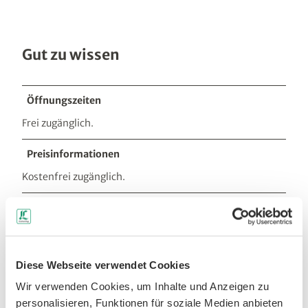
Gut zu wissen
Öffnungszeiten
Frei zugänglich.
Preisinformationen
Kostenfrei zugänglich.
Anreise & Parken
Anreise
A4 Abfahrt Chemnitz-Ost, dann weiter über die B107 in
Richtung Rochlitz weiter über Nöbeln (S240) bis
Diese Webseite verwendet Cookies
Wechselburg
Wir verwenden Cookies, um Inhalte und Anzeigen zu
A14 Abfahrt Döbeln-Nord, dann weiter über die B169
und B175 in Richtung Rochlitz, am Abzweig "Grüne
personalisieren, Funktionen für soziale Medien anbieten