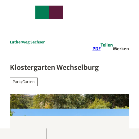
edback
Z
u
Merkzettel
Suche
Menü
m
I
n
h
a
Lutherweg Sachsen
Teilen
l
PDF
Merken
t
Klostergarten Wechselburg
Park/Garten