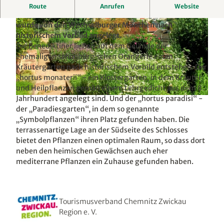
Im Klostergarten Wechselburg wachsen Kräuter- und
Route
Anrufen
Website
Heilpflanzen auf ganz besondere Art und Weise. Er
wurde von den Wechselburger Mönchen nach
historischem Vorbild angelegt.
Die Benediktiner ließen auf dem Gelände der
ehemaligen schönburg‘schen Orangerie einen
Kräutergarten nach historischem Vorbild entstehen: Der
© Bianka Behrami, Heimat- und Verkehrsverein "Rochlitzer Muldental" e.V. |
CC-BY-ND
„hortus monaterii“ - ein Klostergarten, in dem Kräuter
und Heilpflanzen gemäß einem Lehrgedicht aus dem 8.
Jahrhundert angelegt sind. Und der „hortus paradisi“ -
© Gotthard Ladegast, Heimat- und Verkehrsverein "Rochlitzer Muldental" e.V. |
CC-BY-SA
der „Paradiesgarten“, in dem so genannte
„Symbolpflanzen“ ihren Platz gefunden haben. Die
terrassenartige Lage an der Südseite des Schlosses
bietet den Pflanzen einen optimalen Raum, so dass dort
neben den heimischen Gewächsen auch eher
mediterrane Pflanzen ein Zuhause gefunden haben.
Tourismusverband Chemnitz Zwickau
Region e. V.