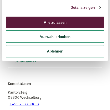
g
Nadin Poster
Details zeigen
s
a
u
Alle zulassen
s
w
Auswahl erlauben
a
In der Nähe
h
Auf der Karte anschauen
l
Ablehnen
Sehenswertes
Kontaktdaten
Kantorsteig
09306
Wechselburg
+49 37383 80813