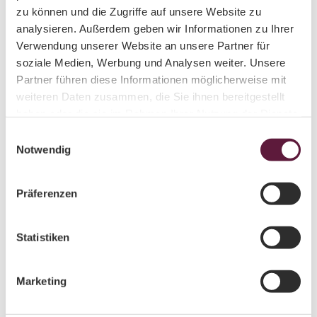
Tanne" über Mutzscheroda (S242) nach Wechselburg
zu können und die Zugriffe auf unsere Website zu
A72 Abfahrt Rochlitz, weiter über die B175 in Richtung
analysieren. Außerdem geben wir Informationen zu Ihrer
Rochlitz, am Abzweig "Grüne Tanne" über Mutzscheroda
Verwendung unserer Website an unsere Partner für
(S242) nach Wechselburg
soziale Medien, Werbung und Analysen weiter. Unsere
Partner führen diese Informationen möglicherweise mit
Parken
weiteren Daten zusammen, die Sie ihnen bereitgestellt
Kostenfreie Parkmöglichkeiten vor Ort.
haben oder die sie im Rahmen Ihrer Nutzung der Dienste
Öffentliche Verkehrsmittel
gesammelt haben.
E
Mit der Bahn bis Burgstädt oder Geithain, dann weiter
Notwendig
i
mit dem Bus.
n
w
Autor:in
Präferenzen
i
Nadin Poster
l
l
Statistiken
Organisation
i
Tourismusverband Chemnitz Zwickau Region e. V.
g
Marketing
u
Lizenz (Stammdaten)
n