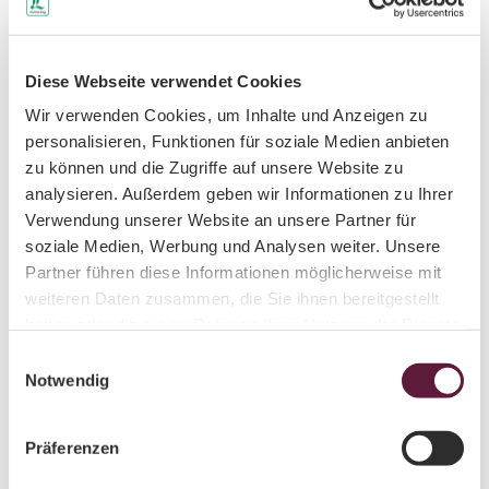
Diese Webseite verwendet Cookies
Gut zu wissen
Wir verwenden Cookies, um Inhalte und Anzeigen zu
personalisieren, Funktionen für soziale Medien anbieten
zu können und die Zugriffe auf unsere Website zu
Autor:in
analysieren. Außerdem geben wir Informationen zu Ihrer
Nadin Poster
Verwendung unserer Website an unsere Partner für
soziale Medien, Werbung und Analysen weiter. Unsere
Organisation
Partner führen diese Informationen möglicherweise mit
weiteren Daten zusammen, die Sie ihnen bereitgestellt
Tourismusverband Chemnitz Zwickau Region e. V.
haben oder die sie im Rahmen Ihrer Nutzung der Dienste
gesammelt haben.
E
Notwendig
i
n
In der Nähe
Auf der Karte anschauen
w
Präferenzen
i
l