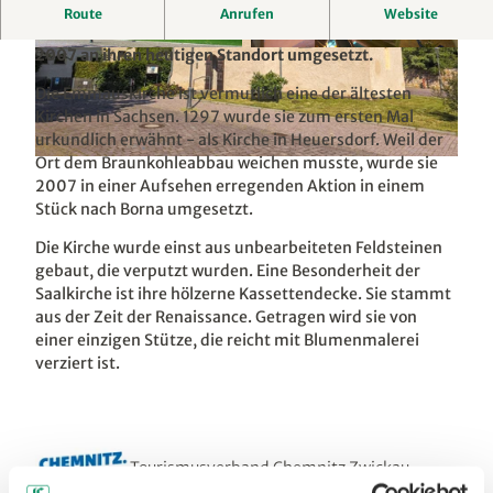
Die Emmauskirche in Borna hat eine wohl einzigartige
Route
Anrufen
Website
Geschichte. Und sie vor dem Abriss zu retten, wurde sie
2007 an ihren heutigen Standort umgesetzt.
© Gotthard Ladegast, Heimat- und Verkehrsver
© Bastian Rakow, Heimat- und Verkehrsverein
ein "Rochlitzer Muldental" e.V. |
CC-BY-SA
"Rochlitzer Muldental" e. V. |
CC0
Die Emmauskirche ist vermutlich eine der ältesten
Kirchen in Sachsen. 1297 wurde sie zum ersten Mal
urkundlich erwähnt - als Kirche in Heuersdorf. Weil der
Ort dem Braunkohleabbau weichen musste, wurde sie
© Bastian Rakow, Heimat- und Verkehrsverein "Rochlitzer Muldental" e. V. |
CC0
2007 in einer Aufsehen erregenden Aktion in einem
Stück nach Borna umgesetzt.
Die Kirche wurde einst aus unbearbeiteten Feldsteinen
gebaut, die verputzt wurden. Eine Besonderheit der
Saalkirche ist ihre hölzerne Kassettendecke. Sie stammt
aus der Zeit der Renaissance. Getragen wird sie von
einer einzigen Stütze, die reicht mit Blumenmalerei
verziert ist.
Tourismusverband Chemnitz Zwickau
Region e. V.