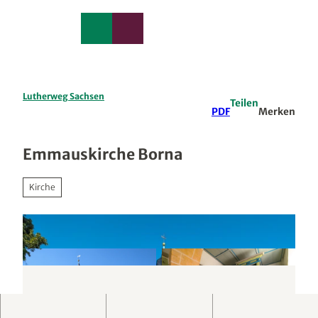
edback
Z
u
Merkzettel
Suche
Menü
m
I
n
h
a
Lutherweg Sachsen
Teilen
l
PDF
Merken
t
Emmauskirche Borna
Kirche