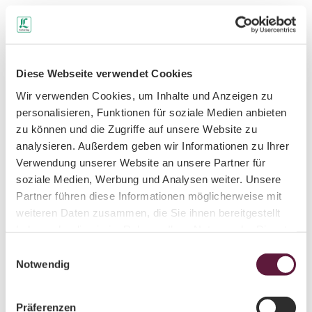
Gut zu wissen
Autor:in
Diese Webseite verwendet Cookies
Wir verwenden Cookies, um Inhalte und Anzeigen zu
Übersetzungsbüro Sprachunion
personalisieren, Funktionen für soziale Medien anbieten
Organisation
zu können und die Zugriffe auf unsere Website zu
analysieren. Außerdem geben wir Informationen zu Ihrer
LEIPZIG REGION
Verwendung unserer Website an unsere Partner für
soziale Medien, Werbung und Analysen weiter. Unsere
Lizenz (Stammdaten)
Partner führen diese Informationen möglicherweise mit
Übersetzungsbüro Sprachunion
weiteren Daten zusammen, die Sie ihnen bereitgestellt
haben oder die sie im Rahmen Ihrer Nutzung der Dienste
gesammelt haben.
E
Notwendig
i
n
w
Präferenzen