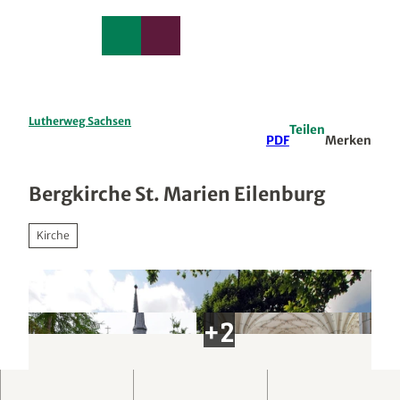
edback
Z
u
Merkzettel
Suche
Menü
m
I
n
h
a
Lutherweg Sachsen
Teilen
l
PDF
Merken
t
Bergkirche St. Marien Eilenburg
Kirche