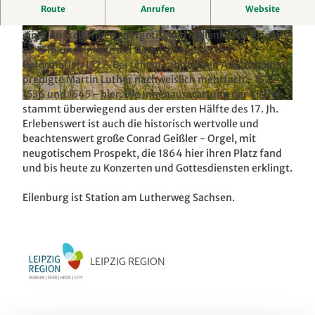
Bereits um 940 entstand an dieser Stelle, vor den Toren
Route
Anrufen
Website
zum Burgward, die erste Marienkapelle. Der Ausbau zu
einer dreischiffigen spätgotischen Hallenkirche erfolgte
© A. Schmidt, LEIPZIG REGION
© Wadewitz, LEIPZIG REGION
ab 1516 und endete auf dem Höhepunkt der
Reformation 1522. Bei seinen zahlreichen Aufenthalten
predigte Martin Luther nachweislich mehrfach - 1522,
1536 und 1545 - hier. Die Innenausstattung der Kirche
© A. Schmidt, LEIPZIG REGION
stammt überwiegend aus der ersten Hälfte des 17. Jh.
Erlebenswert ist auch die historisch wertvolle und
beachtenswert große Conrad Geißler - Orgel, mit
neugotischem Prospekt, die 1864 hier ihren Platz fand
und bis heute zu Konzerten und Gottesdiensten erklingt.
Eilenburg ist Station am Lutherweg Sachsen.
LEIPZIG REGION