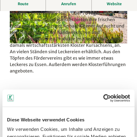
Route
Anrufen
Website
Jeden 2. Samstag in den Monaten März bis Dezember
heißt es: "Frische Ware feil!". Über 70 regionale
© LTM/K. Lange, LEIPZIG REGION
© K. Lange, LEIPZIG REGION
Direktvermarkter und Händler bieten ihre frischen
Erzeugnisse aus eigenem Anbau, eigener Aufzucht und
Herstellung sowie ihre handwerklichen und
kunsthandwerklichen Produkte im Kloster Buch, dem
damals wirtschaftsstärksten Kloster Kursachsens, an.
© Tom Williger, LEIPZIG REGION |
CC-BY
An vielen Ständen sind Leckereien erhältlich. Aus den
Töpfen des Fördervereins gibt es wie immer etwas
Leckeres zu Essen. Außerdem werden Klosterführungen
angeboten.
LEIPZIG REGION
Diese Webseite verwendet Cookies
Wir verwenden Cookies, um Inhalte und Anzeigen zu
personalisieren, Funktionen für soziale Medien anbieten