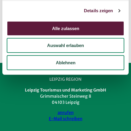
g
klosterbuch@t-online.de
Details zeigen
s
Website
a
u
Anreise mit dem Auto
Alle zulassen
s
Anreise mit öffentlichen Verkehrsmitteln
w
Auswahl erlauben
a
h
l
Ablehnen
LEIPZIG REGION
Leipzig Tourismus und Marketing GmbH
Grimmaischer Steinweg 8
04103 Leipzig
anrufen
E-Mail schreiben