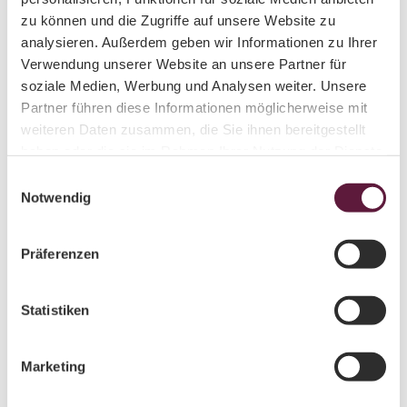
Gut zu wissen
zu können und die Zugriffe auf unsere Website zu
analysieren. Außerdem geben wir Informationen zu Ihrer
Autor:in
Verwendung unserer Website an unsere Partner für
soziale Medien, Werbung und Analysen weiter. Unsere
Übersetzungsbüro Sprachunion
Partner führen diese Informationen möglicherweise mit
weiteren Daten zusammen, die Sie ihnen bereitgestellt
Organisation
haben oder die sie im Rahmen Ihrer Nutzung der Dienste
LEIPZIG REGION
gesammelt haben.
E
Notwendig
i
Lizenz (Stammdaten)
n
Übersetzungsbüro Sprachunion
w
Präferenzen
i
l
l
Statistiken
Kontaktdaten
i
Klosterbuch
g
Marketing
04703
Leisnig
u
+49 34321 68592
n