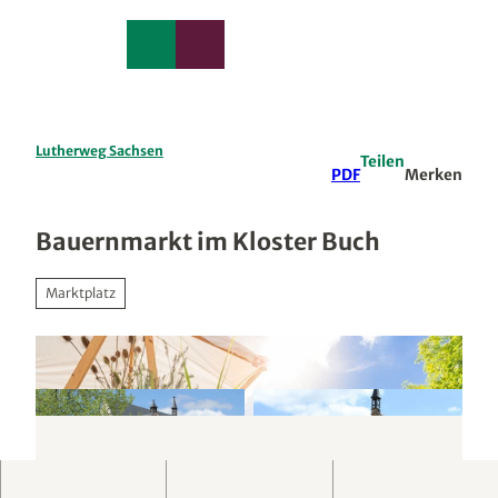
edback
Z
u
Merkzettel
Suche
Menü
m
I
n
h
a
Lutherweg Sachsen
Teilen
l
PDF
Merken
t
Bauernmarkt im Kloster Buch
Marktplatz