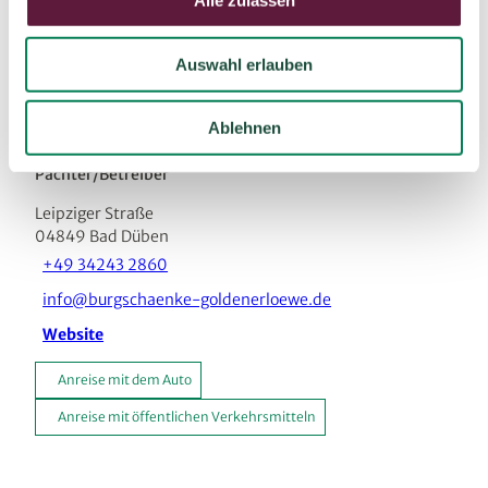
Alle zulassen
s
Sehenswertes
w
Auswahl erlauben
a
Touren
h
l
Ablehnen
Pächter/Betreiber
Leipziger Straße
04849
Bad Düben
+49 34243 2860
info@burgschaenke-goldenerloewe.de
Website
Anreise mit dem Auto
Anreise mit öffentlichen Verkehrsmitteln