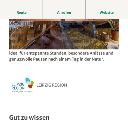
Historisches Ambiente, regionale Küche und
Route
Anrufen
Website
gemütlicher Genuss mitten in der Dübener Heide.
Die Burgschänke Goldener Löwe in Bad Düben:
© Peter Schüßler, LEIPZIG REGION
© Peter Schüßler, LEIPZIG REGION
Historisches Ambiente trifft auf regionale Küche und
herzliche Gastfreundlichkeit. Nahe des Lutherwegs in
der Dübener Heide gelegen, genießen Sie hier
traditionelle Gerichte in gemütlicher Atmosphäre –
© Peter Schüßler, LEIPZIG REGION
ideal für entspannte Stunden, besondere Anlässe und
genussvolle Pausen nach einem Tag in der Natur.
LEIPZIG REGION
Gut zu wissen