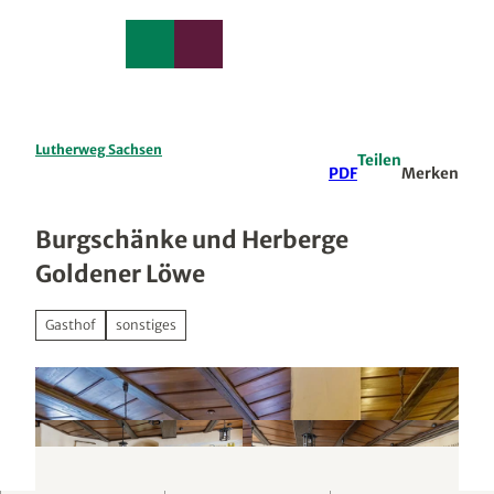
edback
Z
u
Merkzettel
Suche
Menü
m
I
n
h
a
Lutherweg Sachsen
Teilen
l
PDF
Merken
t
Burgschänke und Herberge
Goldener Löwe
Gasthof
sonstiges