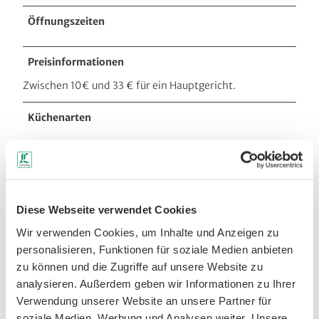
Öffnungszeiten
Preisinformationen
Zwischen 10€ und 33 € für ein Hauptgericht.
Küchenarten
sonstiges
Anreise & Parken
Anreise
Diese Webseite verwendet Cookies
Der B2 bis Leipziger Str. in Bad Düben folgen.
Wir verwenden Cookies, um Inhalte und Anzeigen zu
personalisieren, Funktionen für soziale Medien anbieten
Öffentliche Verkehrsmittel
zu können und die Zugriffe auf unsere Website zu
Vom Hauptbahnhof Leipzig mit der Buslinie 196 Richtung
Bad Düben (Mulde), Heide Spa bis zur Haltestelle Bad
analysieren. Außerdem geben wir Informationen zu Ihrer
Düben (Mulde), Lutherstr. fahren. Von dort aus ca. 3
Verwendung unserer Website an unsere Partner für
Minuten Fußweg Richtung Schulstraße.
soziale Medien, Werbung und Analysen weiter. Unsere