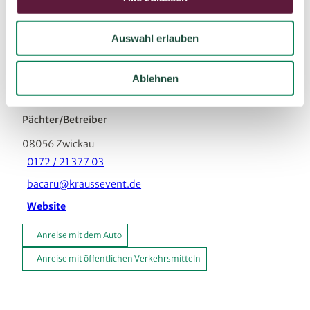
In der Nähe
s
Auf der Karte anschauen
w
Auswahl erlauben
a
h
Sehenswertes
l
Ablehnen
Pächter/Betreiber
08056
Zwickau
0172 / 21 377 03
bacaru@kraussevent.de
Website
Anreise mit dem Auto
Anreise mit öffentlichen Verkehrsmitteln