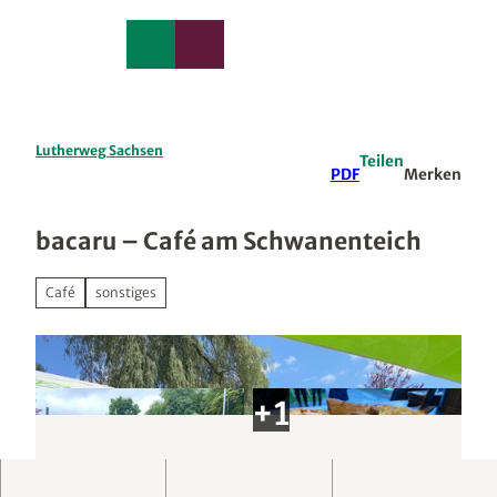
edback
Z
u
Merkzettel
Suche
Menü
m
I
n
h
a
Lutherweg Sachsen
Teilen
l
PDF
Merken
t
bacaru – Café am Schwanenteich
Café
sonstiges