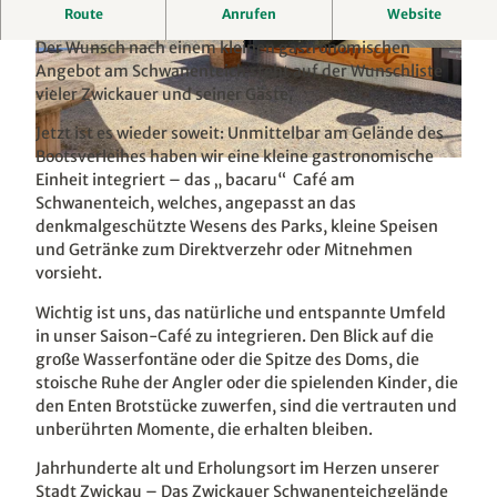
… jetzt auch mit Sonnendeck ☀
Route
Anrufen
Website
Der Wunsch nach einem kleinen gastronomischen
© Ralph Köhler
© Ralph Köhler
Angebot am Schwanenteich steht auf der Wunschliste
vieler Zwickauer und seiner Gäste.
Jetzt ist es wieder soweit: Unmittelbar am Gelände des
Bootsverleihes haben wir eine kleine gastronomische
© Ralph Köhler
Einheit integriert – das „ bacaru“ Café am
Schwanenteich, welches, angepasst an das
denkmalgeschützte Wesens des Parks, kleine Speisen
und Getränke zum Direktverzehr oder Mitnehmen
vorsieht.
Wichtig ist uns, das natürliche und entspannte Umfeld
in unser Saison-Café zu integrieren. Den Blick auf die
große Wasserfontäne oder die Spitze des Doms, die
stoische Ruhe der Angler oder die spielenden Kinder, die
den Enten Brotstücke zuwerfen, sind die vertrauten und
unberührten Momente, die erhalten bleiben.
Jahrhunderte alt und Erholungsort im Herzen unserer
Stadt Zwickau – Das Zwickauer Schwanenteichgelände