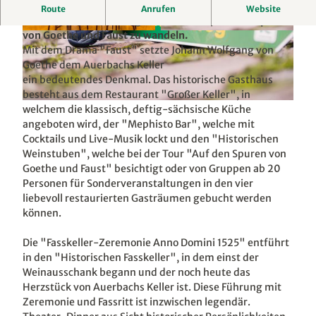
V
Der über 500 Jahre alte Auerbachs Keller unter dem
Route
Anrufen
Website
i
Dach der Mädler-Passage lädt dazu ein, auf den Spuren
von Goethe und Faust zu wandeln.
d
© www.pkfotografie.com, Philipp Kirschner |
© Philipp Kirschner
KI-optimiert |
CC-BY
Mit dem Drama "Faust" setzte Johann Wolfgang von
e
Goethe dem Auerbachs Keller
o
ein bedeutendes Denkmal. Das historische Gasthaus
a
besteht aus dem Restaurant "Großer Keller", in
b
© Philipp Kirschner
welchem die klassisch, deftig-sächsische Küche
s
angeboten wird, der "Mephisto Bar", welche mit
p
Cocktails und Live-Musik lockt und den "Historischen
Weinstuben", welche bei der Tour "Auf den Spuren von
i
Goethe und Faust" besichtigt oder von Gruppen ab 20
e
Personen für Sonderveranstaltungen in den vier
l
liebevoll restaurierten Gasträumen gebucht werden
e
können.
n
Die "Fasskeller-Zeremonie Anno Domini 1525" entführt
in den "Historischen Fasskeller", in dem einst der
Weinausschank begann und der noch heute das
Herzstück von Auerbachs Keller ist. Diese Führung mit
Zeremonie und Fassritt ist inzwischen legendär.