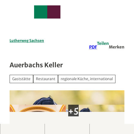
edback
Z
u
Merkzettel
Suche
Menü
m
I
n
h
a
Lutherweg Sachsen
Teilen
l
PDF
Merken
t
Auerbachs Keller
Gaststätte
Restaurant
regionale Küche, international