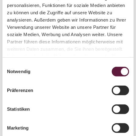
personalisieren, Funktionen für soziale Medien anbieten
Mittagstisch
zu können und die Zugriffe auf unsere Website zu
analysieren. Außerdem geben wir Informationen zu Ihrer
Abendessen
Verwendung unserer Website an unsere Partner für
soziale Medien, Werbung und Analysen weiter. Unsere
Barrierefreiheit
Partner führen diese Informationen möglicherweise mit
weiteren Daten zusammen, die Sie ihnen bereitgestellt
Sachsen Barrierefrei
haben oder die sie im Rahmen Ihrer Nutzung der Dienste
gesammelt haben.
E
Hinweise zur Barrierefreiheit / Abweichungen von den
Notwendig
i
Piktogrammen:
n
w
Separater Eingang für Rollstuhlfahrer mit Aufzug,
Präferenzen
bitte in der Mephisto-Bar melden: Tür 120 cm,
i
Fläche 200x180 cm, Bedienelemente 140 cm
l
Rollstuhlfahrer-WC: Tür 93 cm, 95x150 cm vor und
l
Statistiken
83 cm links neben dem WC
i
g
Blindenführhund erlaubt.
Marketing
u