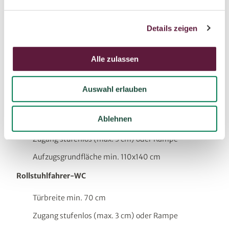
Auf eventuelle Allergien und Unverträglichkeiten
n
ist das Restaurant ebenfalls vorbereitet.
g
Details zeigen
s
Eingang in die Einrichtung / Wege innerhalb der
Einrichtung
a
u
Alle zulassen
Türbreite min. 90 cm
s
w
Zugänge stufenlos (max. 3 cm) oder Rampe
Auswahl erlauben
a
Aufzug
h
l
Ablehnen
Türbreite min. 90 cm
Zugang stufenlos (max. 3 cm) oder Rampe
Aufzugsgrundfläche min. 110x140 cm
Rollstuhlfahrer-WC
Türbreite min. 70 cm
Zugang stufenlos (max. 3 cm) oder Rampe