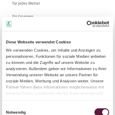
L
für jedes Wetter
e
i
für Gruppen
p
z
i
für Schulklassen
g
Diese Webseite verwendet Cookies
für Individualgäste
Wir verwenden Cookies, um Inhalte und Anzeigen zu
Fremdsprachen
personalisieren, Funktionen für soziale Medien anbieten
zu können und die Zugriffe auf unsere Website zu
Deutsch, Englisch
analysieren. Außerdem geben wir Informationen zu Ihrer
Küchenangebote
Verwendung unserer Website an unsere Partner für
soziale Medien, Werbung und Analysen weiter. Unsere
Frühstück
Partner führen diese Informationen möglicherweise mit
weiteren Daten zusammen, die Sie ihnen bereitgestellt
haben oder die sie im Rahmen Ihrer Nutzung der Dienste
Mittagstisch
gesammelt haben.
E
Notwendig
Abendessen
i