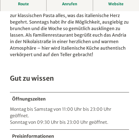
l
Italienisch mediterrane Speisen für jede Tageszeit!
Route
Anrufen
Website
s
Im Andria findet ihr von der Pizza aus dem Steinofen bis
s
zur klassischen Pasta alles, was das italienische Herz
n
begehrt. Sonntags habt ihr die Möglichkeit, ausgiebig zu
e
brunchen und die Woche so gemütlich ausklingen zu
r
lassen. Als Familienrestaurant begrüßt euch das Andria
s
in der Nikolaistraße in einer herzlichen und warmen
H
Atmosphäre – hier wird italienische Küche authentisch
o
verkörpert und auf den Teller gebracht!
f
-
A
Gut zu wissen
r
c
h
i
Öffnungszeiten
t
Montag bis Samstag von 11:00 Uhr bis 23:00 Uhr
e
geöffnet.
k
Sonntag von 09:30 Uhr bis 23:00 Uhr geöffnet.
t
u
Preisinformationen
r