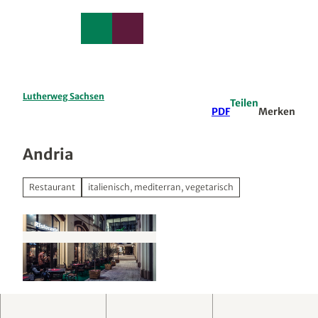
edback
Z
u
Merkzettel
Suche
Menü
m
I
n
h
a
Lutherweg Sachsen
Teilen
l
PDF
Merken
t
Andria
Restaurant
italienisch, mediterran, vegetarisch
O
e