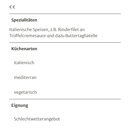
d
€€
e
r
Spezialitäten
H
o
Italienische Speisen, z.B. Rinderfilet an
e
Trüffelcremesauce und dazu Buttertagliatelle
f
e
Küchenarten
u
n
italienisch
d
P
a
mediterran
s
s
vegetarisch
a
g
Eignung
e
n
Schlechtwetterangebot
i
n