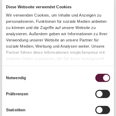
Diese Webseite verwendet Cookies
Wir verwenden Cookies, um Inhalte und Anzeigen zu
personalisieren, Funktionen für soziale Medien anbieten
zu können und die Zugriffe auf unsere Website zu
Nearby
View on map
analysieren. Außerdem geben wir Informationen zu Ihrer
Verwendung unserer Website an unsere Partner für
soziale Medien, Werbung und Analysen weiter. Unsere
Event
Partner führen diese Informationen möglicherweise mit
weiteren Daten zusammen, die Sie ihnen bereitgestellt
haben oder die sie im Rahmen Ihrer Nutzung der Dienste
gesammelt haben.
E
Event location
Notwendig
i
Burg Scharfenstein
n
Schlossberg 1
w
09430
Drebach
- Scharfenstein
Präferenzen
i
037291 / 380-0
l
service@asl-schloesser.de
l
Statistiken